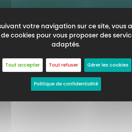
CHASSEURSDEGRAINES.FR
Publié le 6 mars
uivant votre navigation sur ce site, vous
on de cookies pour vous proposer des servic
adaptés.
Tout accepter
Tout refuser
Gérer les cookies
Politique de confidentialité