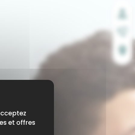
 acceptez
es et offres