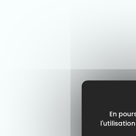
En pours
l'utilisati