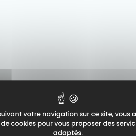
uivant votre navigation sur ce site, vous
on de cookies pour vous proposer des servic
adaptés.