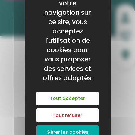
les offres d’emploi, de stages et d’apprentissage.
votre
navigation sur
SITE CHOISIR LE SERVICE PUBLIC- CLIQUER ICI !
ce site, vous
Publié le 13 septembre
acceptez
l'utilisation de
cookies pour
vous proposer
des services et
offres adaptés.
Tout accepter
Tout refuser
Gérer les cookies