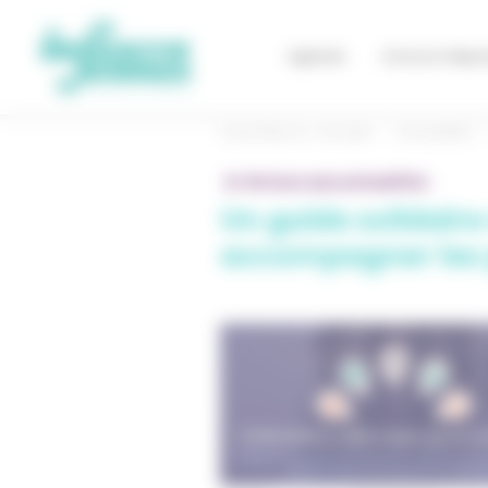
Panneau de gestion des cookies
Agenda
Actus et dispos
Vous êtes ici :
Accueil
Actualités
Retour aux actualités
Un guide solidaire
accompagner les p