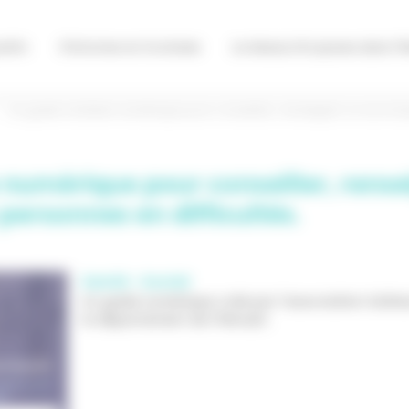
itifs
S'informer en Occitanie
Le réseau Info jeunes dans l'H
Un guide solidaire numérique pour conseiller, renseigner ou accomp
 numérique pour conseiller, rens
ersonnes en difficultés.
Santé - Social
Un guide numérique créé par l'association Solin
le département de l'Hérault.