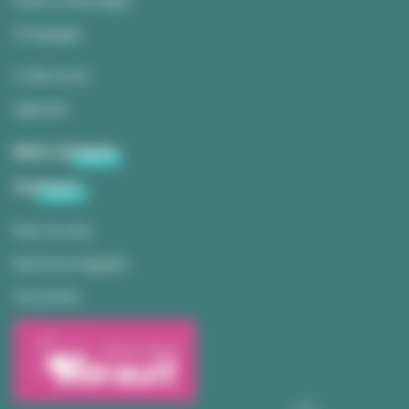
Partir à l’étranger
S'engager
A découvrir
Agenda
Mon compte
Contact
Plan du site
Mentions légales
Vie privée