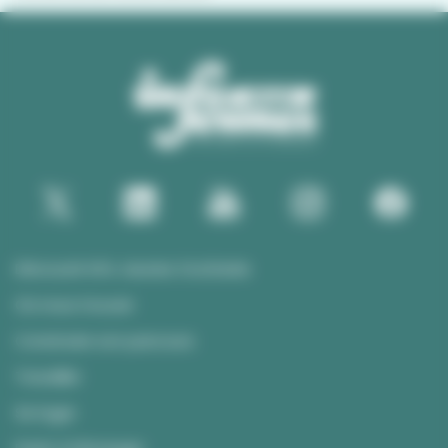
Découvrir Info Jeunes Occitanie
Où nous trouver
Construire son parcours
Travailler
Se loger