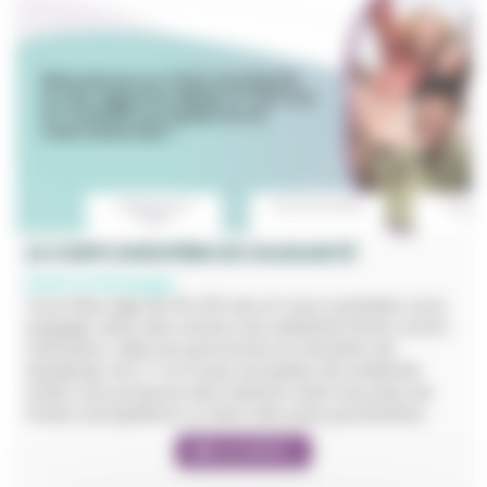
LE CORPS EUROPÉEN DE SOLIDARITÉ
Partir à l'étranger
Vous êtes âgé de 18 à 30 ans et vous souhaitez vous
engager dans des actions de solidarité (lutte contre
l'exclusion, aide aux personnes en situation de
handicap, etc.) ? Le Corps européen de solidarité
(CES) vous propose des missions dans les pays de
l'Union européenne ou dans des pays partenaires.
LIRE LA SUITE +