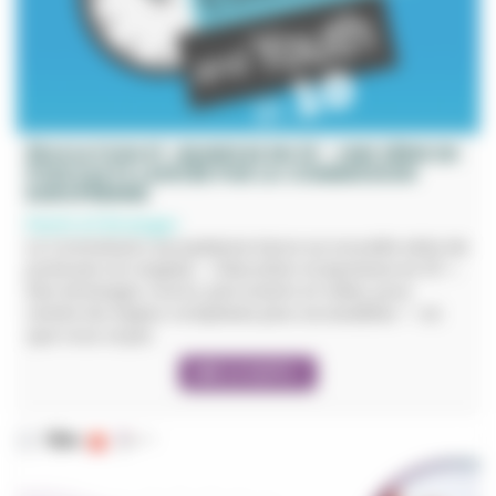
ÉDUCATION ET JEUNESSE EN 10’ : UNE SÉRIE DE
PODCASTS LANCÉE PAR LA COMMISSION
EUROPÉENNE
Partir à l'étranger
La Commission européenne lance sa nouvelle série de
podcasts en anglais : « Éducation et jeunesse en 10’ ».
Des échanges courts, percutants et utiles, pour
rendre les enjeux complexes plus accessibles — où
que vous soyez.
LIRE LA SUITE +