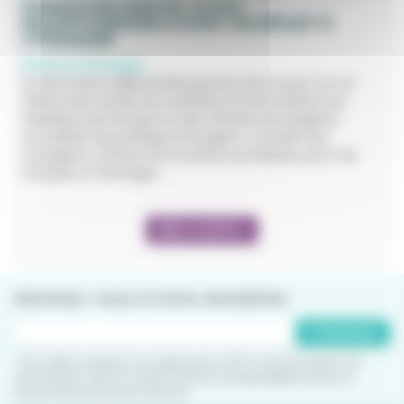
FRANCE DIPLOMATIE, LE SITE
INCONTOURNABLE AVANT UN DÉPART À
L'ÉTRANGER
Partir à l'étranger
Le site France Diplomatie permet de trouver sur un
même site toutes les activités et informations du
ministère de l'Europe et des Affaires étrangères :
actualités de politique étrangère, conseils aux
voyageurs, Ariane, informations pratiques pour les
Français à l'étranger ...
LIRE LA SUITE +
Abonnez-vous à notre newsletter
S'abonner
* Par cette inscription, j'accepte que le CRIJ Occitanie utilise ces
informations dans le cadre de l'envoi de Newsletters et pour le
fonctionnement de ses services.