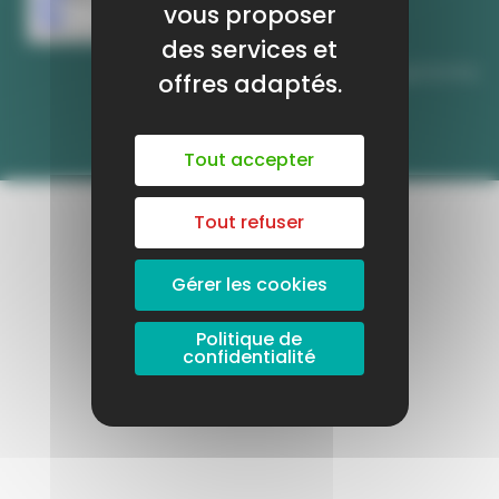
une activité saisonnière (vous trouverez dans chaque
vous proposer
fiche métier un indicateur de saisonnalité).
des services et
offres adaptés.
HTTPS://WWW.MEFORMERENREGION.FR/LES-METIERS-
QUI-RECRUTENT-EN-OCCITANIE
Publié le 25 juillet
Tout accepter
Tout refuser
Gérer les cookies
Politique de
confidentialité