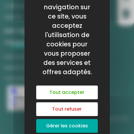
Un suivi
est assuré par notre équipe pour accompagner
navigation sur
A découvrir
cette démarche.
ce site, vous
Agenda
Envie de rejoindre le dispositif ?
acceptez
Mon compte
Que tu sois
bénévole
et souhaites partager ton
l'utilisation de
expérience ou
jeune accompagné
en quête d’un coup de
Contact
cookies pour
pouce, contacte-nous !
vous proposer
Plan du site
des services et
Pour les bénévoles :
Mentions légales
offres adaptés.
Inscription en cliquant ici
Vie privée
Pour les jeunes :
Tout accepter
Téléphone-nous au 05 61 21 20 20 ou envoie un mail
à audrey.martel@crij.org
Tout refuser
Viens partager ton expérience et participe au pair à
pair Info Jeunes !
Gérer les cookies