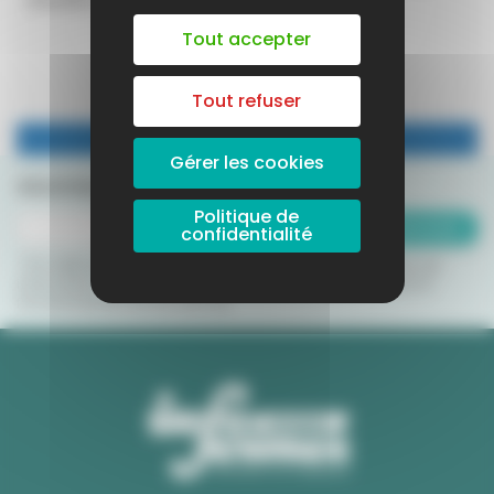
Tout accepter
LIRE LA SUITE +
Tout refuser
Gérer les cookies
Abonnez-vous à notre newsletter
Politique de
S'abonner
confidentialité
* Par cette inscription, j'accepte que le CRIJ Occitanie utilise ces
informations dans le cadre de l'envoi de Newsletters et pour le
fonctionnement de ses services.
BESOIN D'UN FINANCEMENT POUR
CONCRÉTISER TON PROJET ?