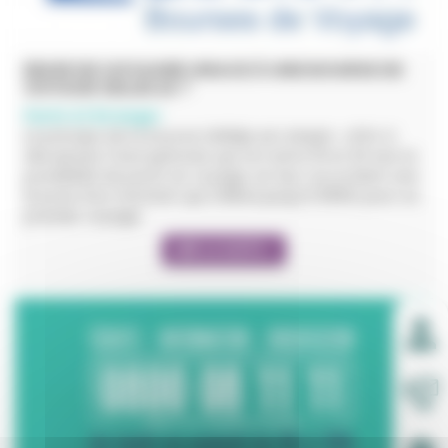
ENVIE DE VOYAGER GRACE À UNE BOURSE DE
VOYAGE ZELLIDJA ?
Partir à l'étranger
Le principe de la bourse Zellidja est simple : offrir à
des jeunes francophones qui ont entre 16 et 20 ans la
possibilité de partir en voyage, en leur accordant une
bourse d'un montant qui s'élève jusqu'à 900€ pour un
premier voyage.
LIRE LA SUITE +