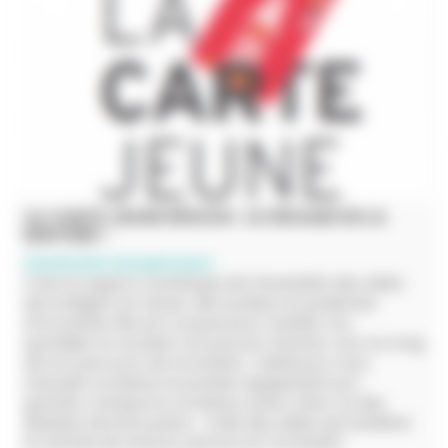
LA CARTE JEUNE RÉGION : LE SÉSAME DE LA
RENTRÉE !
Construire son parcours
C’est le support numérique de l’ensemble des aides
de la Région en faveur des lycéens et lycéennes
d’Occitanie. Elle est conçue pour faciliter ton
quotidien et soutenir ton pouvoir d’achat, tout au long
de ton parcours de formation : loRdi pour tous,
manuels scolaires et premier équipement pro
gratuits, transports scolaires moins chers, et des
dizaines de bons plans… Voilà des aides qui facilitent
la rentrée de chacun, partout en Occitanie !