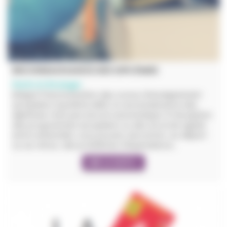
RECONNAISSANCE DES DIPLÔMES
Partir à l'étranger
Malgré l'harmonisation des cursus d'enseignement
européens (système LMD), la reconnaissance des
diplômes n'est pas encore automatique. À l'exception
des programmes européens ou des accords signés
entre universités, vous pouvez rencontrer, au départ
ou au retour, des problèmes d'équivalence…
LIRE LA SUITE +