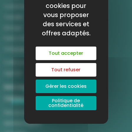
cookies pour
Construire son parcours
vous proposer
Travailler
des services et
Se loger
offres adaptés.
Partir à l’étranger
S'engager
Tout accepter
A découvrir
Tout refuser
Agenda
Gérer les cookies
Mon compte
Contact
Politique de
confidentialité
Plan du site
Mentions légales
La Super équipe TNE34 est en action pour préparer la