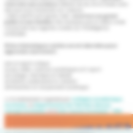
réservées aux scolaires
(élèves de 4e, 3e et 2nde) avec
des parcours immersifs sur-mesure
🔹Mercredi 15 avril après-midi :
ouverture au grand
public et aux familles !
Ne manquez pas la table ronde
consacrée aux regards croisés sur l'Intelligence
Artificielle
🛠 Des thématiques variées seront abordées pour
apprendre autrement :
🔺IA et esprit critique
🔺Jeux vidéo, cultures numériques et E-sport
🔺Codage, robotique et fablab
🔺Cinéma, audiovisuel et création
🔺Prévention et citoyenneté numérique
🤝 Un évènement organisé par
La Région Académique
Occitanie
, le
Département de l'Hérault
,
Réseau
Canopé Occitanie
, et le
Info Jeunes Occitanie - CRIJ