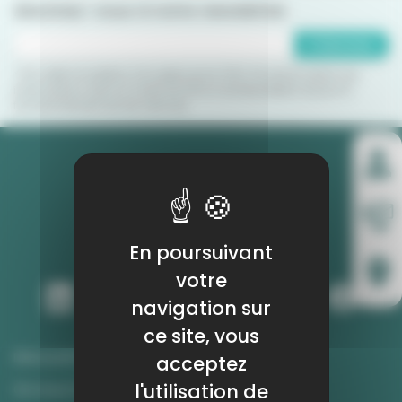
Abonnez-vous à notre newsletter
S'abonner
* Par cette inscription, j'accepte que le CRIJ Occitanie utilise ces
informations dans le cadre de l'envoi de Newsletters et pour le
fonctionnement de ses services.
En poursuivant
votre
navigation sur
ce site, vous
Découvrir Info Jeunes Occitanie
acceptez
l'utilisation de
Où nous trouver