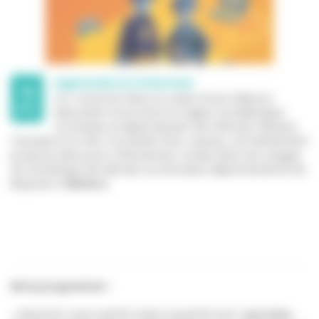
Apprendre à s'informer
15
Co-construit dans le cadre d’une alliance
AVR.
éducative forte entre la région académique
Occitanie, le Département de l’Hérault, Réseau
Canopé et le CRIJ Occitanie /Info Jeunes, cet événement
propose deux jours d’immersion totale dans les usages
du numérique de demain au Domaine départemental de
Bayssan à
Béziers.
📅 Au programme :
🔹Mardi 14, mercredi 15 matin & jeudi 16 avril :
journées